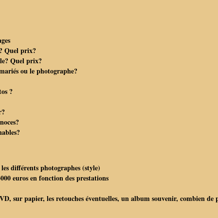
ages
s? Quel prix?
le? Quel prix?
s mariés ou le photographe?
tos ?
r?
 noces?
nables?
 les différents photographes (style)
00 euros en fonction des prestations
VD, sur papier, les retouches éventuelles, un album souvenir, combien de p