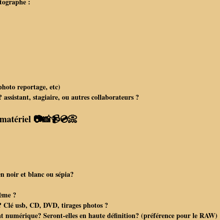
otographe :
photo reportage, etc)
ssistant, stagiaire, ou autres collaborateurs ?
e matériel 📷📸📹💿📀
n noir et blanc ou sépia?
lème ?
 ? Clé usb, CD, DVD, tirages photos ?
at numérique? Seront-elles en haute définition? (préférence pour le RAW)