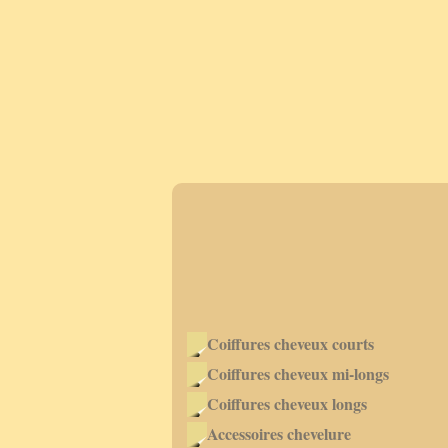
Coiffures cheveux courts
Coiffures cheveux mi-longs
Coiffures cheveux longs
Accessoires chevelure